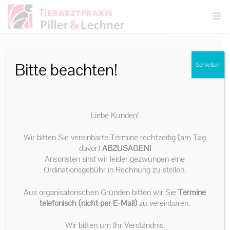
S
k
i
p
Bitte beachten!
Schließen
t
o
c
Liebe Kunden!
o
Wir bitten Sie vereinbarte Termine rechtzeitig (am Tag
n
davor)
ABZUSAGEN!
t
Ansonsten sind wir leider gezwungen eine
Ordinationsgebühr in Rechnung zu stellen.
e
n
Aus organisatorischen Gründen bitten wir Sie
Termine
telefonisch (nicht per E-Mail)
zu vereinbaren.
t
Wir bitten um Ihr Verständnis.